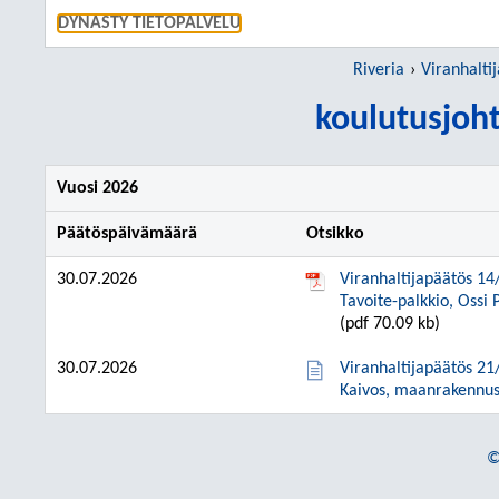
SIIRRY S
DYNASTY TIETOPALVELU
Riveria
Viranhaltij
koulutusjoh
Vuosi 2026
Päätöspäivämäärä
Otsikko
30.07.2026
Viranhaltijapäätös 14
Tavoite-palkkio, Ossi 
(pdf 70.09 kb)
30.07.2026
Viranhaltijapäätös 21
Kaivos, maanrakennus-
©