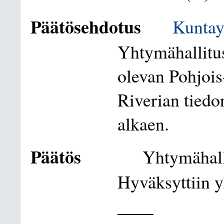
Päätösehdotus
Kuntay
Yhtymähallitus
olevan Pohjoi
Riverian tiedo
alkaen.
Päätös
Yhtymähall
Hyväksyttiin y
____