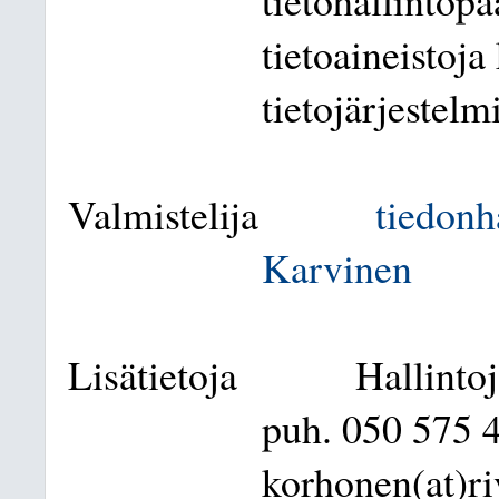
tietohallintopä
tietoaineistoja
tietojärjestelm
Valmistelija
tiedonh
Karvinen
Lisätietoja
Hallinto
puh. 050 575 4
korhonen(at)riv