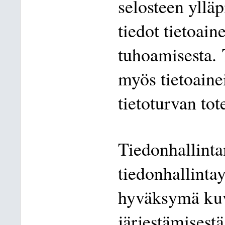
selosteen yllä
tiedot tietoaine
tuhoamisesta.
myös tietoainei
tietoturvan to
Tiedonhallinta
tiedonhallinta
hyväksymä kuv
järjestämisestä