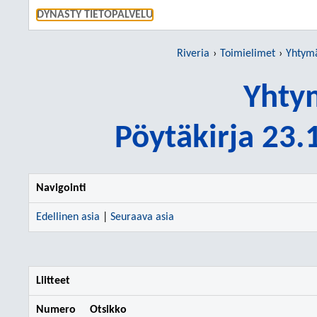
SIIRRY S
DYNASTY TIETOPALVELU
Riveria
Toimielimet
Yhtymä
Yhty
Pöytäkirja 23
Navigointi
Edellinen asia
|
Seuraava asia
Liitteet
Numero
Otsikko