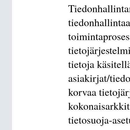
Tiedonhallinta
tiedonhallinta
toimintaproses
tietojärjestelm
tietoja käsitel
asiakirjat/tied
korvaa tietojär
kokonaisarkkit
tietosuoja-ase